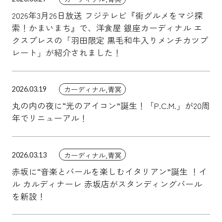
2026年3月26日放送 フジテレビ『街グルメをマジ探
索！かまいまち』で、洋食屋 銀座カーディナル エ
クスプレスの「羽田限定 黒毛和牛入りメンチカツプ
レート」が紹介されました！
カーディナル,青冥
2026.03.19
丸の内の夜に“光のアイコン”誕生！「P.C.M.」が20周
年でリニューアル！
カーディナル,青冥
2026.03.13
赤坂に“音楽とバールを楽しむイタリアン”誕生 ！イ
ル カルディナーレ 赤坂店がスタンディングバール
を新設！